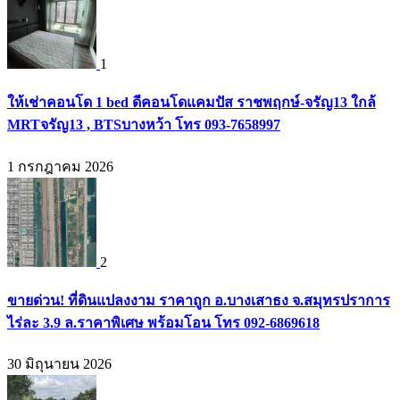
1
ให้เช่าคอนโด 1 bed ดีคอนโดแคมปัส ราชพฤกษ์-จรัญ13 ใกล้
MRTจรัญ13 , BTSบางหว้า โทร 093-7658997
1 กรกฎาคม 2026
2
ขายด่วน! ที่ดินแปลงงาม ราคาถูก อ.บางเสาธง จ.สมุทรปราการ
ไร่ละ 3.9 ล.ราคาพิเศษ พร้อมโอน โทร 092-6869618
30 มิถุนายน 2026