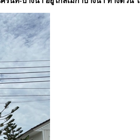
ศรีนครินท์-บางนา อยู่ใกล้เมกาบางนา ทางด่วน