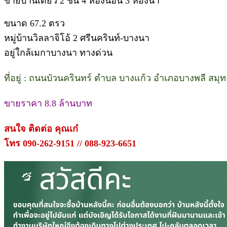
ขายบ้านเดี่ยว 2 ชั้น 4 ห้องนอน 3 ห้องน้ำ
ขนาด 67.2 ตรว
หมู่บ้านวิลลาจิโอ้ 2 ศรีนครินท์-บางนา
อยู่ใกล้เมกาบางนา ทางด่วน
ที่อยู่ : ถนนบัวนครินทร์ ตำบล บางแก้ว อำเภอบางพลี สม
ขายราคา 8.8 ล้านบาท
สนใจ ติดต่อ คุณเก๋
โทร 090-262-9151 // 088-923-6651