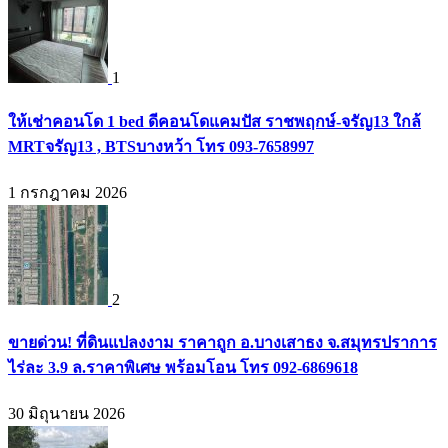
1
ให้เช่าคอนโด 1 bed ดีคอนโดแคมปัส ราชพฤกษ์-จรัญ13 ใกล้
MRTจรัญ13 , BTSบางหว้า โทร 093-7658997
1 กรกฎาคม 2026
2
ขายด่วน! ที่ดินแปลงงาม ราคาถูก อ.บางเสาธง จ.สมุทรปราการ
ไร่ละ 3.9 ล.ราคาพิเศษ พร้อมโอน โทร 092-6869618
30 มิถุนายน 2026