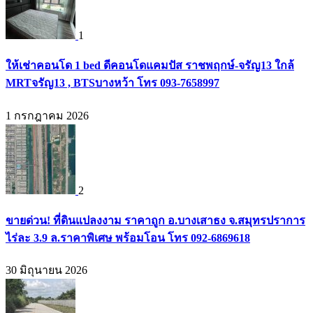
1
ให้เช่าคอนโด 1 bed ดีคอนโดแคมปัส ราชพฤกษ์-จรัญ13 ใกล้
MRTจรัญ13 , BTSบางหว้า โทร 093-7658997
1 กรกฎาคม 2026
2
ขายด่วน! ที่ดินแปลงงาม ราคาถูก อ.บางเสาธง จ.สมุทรปราการ
ไร่ละ 3.9 ล.ราคาพิเศษ พร้อมโอน โทร 092-6869618
30 มิถุนายน 2026