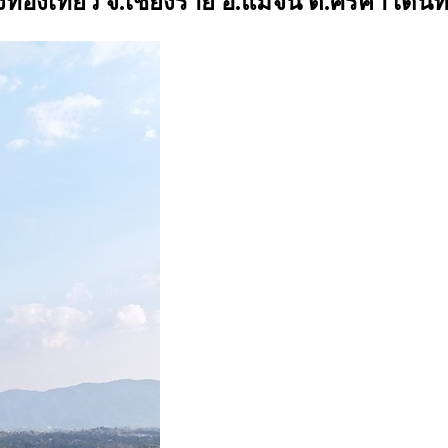
งท่องเที่ยว จ.เชียงราย อ.แม่จัน ต.ศรีค้ำ เ