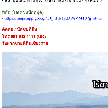
• สนามบินแม่ฟ้าหลวง ระยะทางประมาณ 37 กิโลเมตร
พิกัด (โลเคชันปักหมุด)
•
https://maps.app.goo.gl/TJjjhHbTjxDWiVMT9?g_st=ic
ติดต่อ / นัดชมที่ดิน
โทร 081-032-1111 (เฮง)
รับฝากขายที่ดินเชียงราย