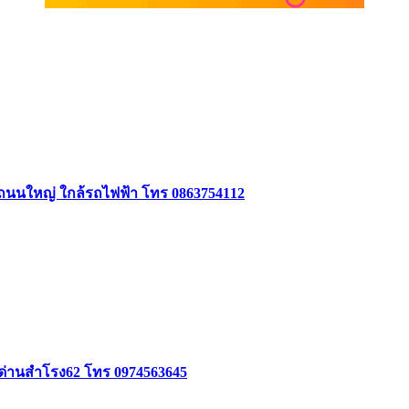
ิดถนนใหญ่ ใกล้รถไฟฟ้า โทร 0863754112
อยด่านสำโรง62 โทร 0974563645