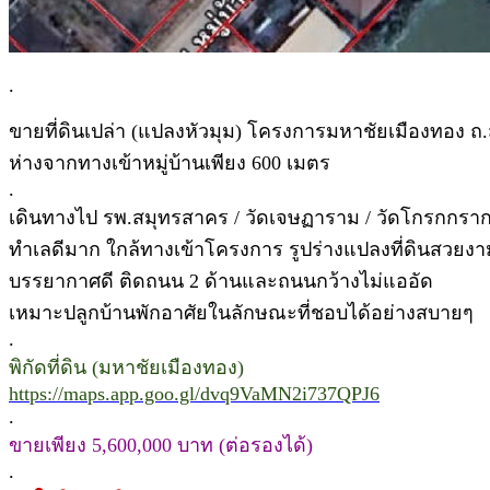
.
ขายที่ดินเปล่า (แปลงหัวมุม) โครงการมหาชัยเมืองทอง 
ห่างจากทางเข้าหมู่บ้านเพียง 600 เมตร
.
เดินทางไป รพ.สมุทรสาคร / วัดเจษฏาราม / วัดโกรกกราก
ทำเลดีมาก ใกล้ทางเข้าโครงการ รูปร่างแปลงที่ดินสวยงาม เ
บรรยากาศดี ติดถนน 2 ด้านและถนนกว้างไม่แออัด
เหมาะปลูกบ้านพักอาศัยในลักษณะที่ชอบได้อย่างสบายๆ
.
พิกัดที่ดิน (มหาชัยเมืองทอง)
https://maps.app.goo.gl/dvq9VaMN2i737QPJ6
.
ขายเพียง 5,600,000 บาท (ต่อรองได้)
.