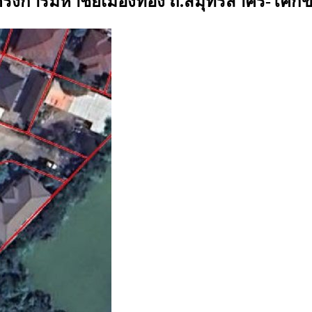
) โครงการมหาชัยเมืองทอง ถ.สมุทรสาคร-โคก