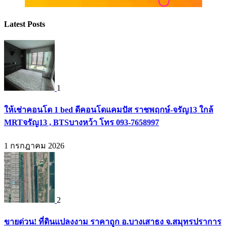
Latest Posts
1
ให้เช่าคอนโด 1 bed ดีคอนโดแคมปัส ราชพฤกษ์-จรัญ13 ใกล้
MRTจรัญ13 , BTSบางหว้า โทร 093-7658997
1 กรกฎาคม 2026
2
ขายด่วน! ที่ดินแปลงงาม ราคาถูก อ.บางเสาธง จ.สมุทรปราการ