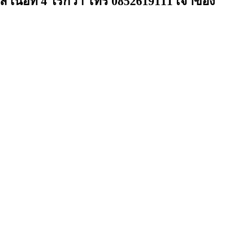
นื้อที่ 4 ไร่กว่า โทร 0852619111 เจ้าของ