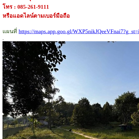
โทร : 085-261-9111
หรือแอดไลน์ตามเบอร์มือถือ
แผนที่
https://maps.app.goo.gl/WXP5nikJQeeVFnai7?g_st=
.