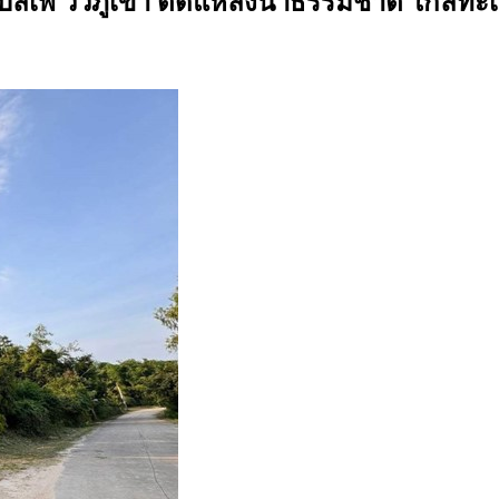
ลเพ วิวภูเขา ติดแหล่งน้ำธรรมชาติ ใกล้ทะเล เ