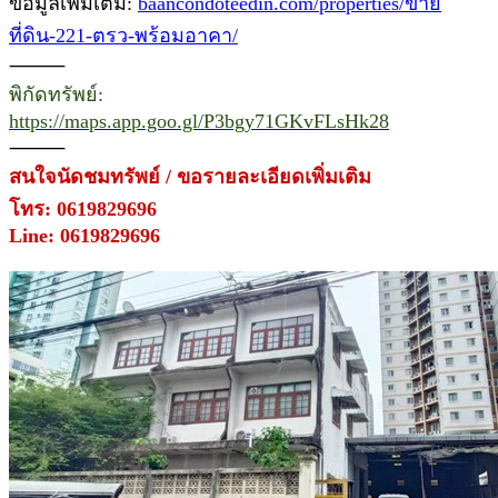
ข้อมูลเพิ่มเติม:
baancondoteedin.com/properties/ขาย
ที่ดิน-221-ตรว-พร้อมอาคา/
⸻
พิกัดทรัพย์:
https://maps.app.goo.gl/P3bgy71GKvFLsHk28
⸻
สนใจนัดชมทรัพย์ / ขอรายละเอียดเพิ่มเติม
โทร: 0619829696
Line: 0619829696