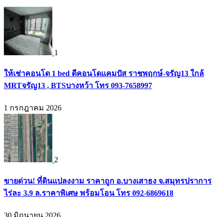
1
ให้เช่าคอนโด 1 bed ดีคอนโดแคมปัส ราชพฤกษ์-จรัญ13 ใกล้
MRTจรัญ13 , BTSบางหว้า โทร 093-7658997
1 กรกฎาคม 2026
2
ขายด่วน! ที่ดินแปลงงาม ราคาถูก อ.บางเสาธง จ.สมุทรปราการ
ไร่ละ 3.9 ล.ราคาพิเศษ พร้อมโอน โทร 092-6869618
30 มิถุนายน 2026