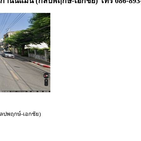
นนกำนันแม้น (กัลปพฤกษ์-เอกชัย) โทร 086-893
ัลปพฤกษ์-เอกชัย)