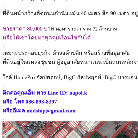
.
ที่ดินหน้ากว้างติดถนนกำนันแม้น 40 เมตร ลึก 90 เมตร อย
.
ขายราคา 80,000 บาท
ต่อตารางวา รวม 72 ล้านบาท
หรือให้เช่าโดยมาพูดคุยเงื่อนไขกันได้
.
เหมาะประกอบธุรกิจ ค้าส่งค้าปลีก หรือสร้างที่อยู่อาศัย
ที่ดินอยู่ในแหล่งชุมชน ผู้อยู่อาศัยหนาแน่น เป็นถนนหลัก
.
ใกล้ HomePro กัลปพฤกษ์, BigC กัลปพฤกษ์, BigC บางบอน,
.
ติดต่อคุณเอ็ม ทาง Line ID: napol.k
หรือ โทร 086-893-8397
หรืออีเมล midship@gmail.com
.