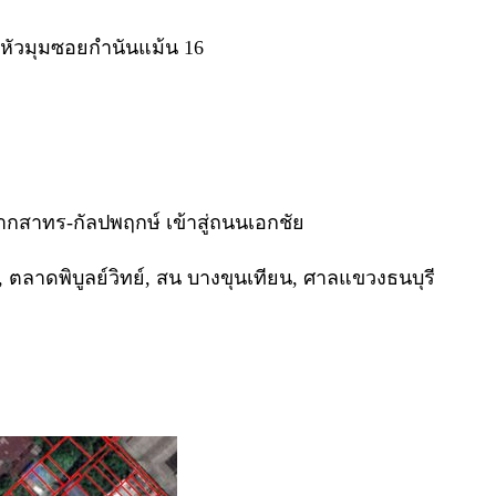
ู่หัวมุมซอยกำนันแม้น 16
จากสาทร-กัลปพฤกษ์ เข้าสู่ถนนเอกชัย
 ตลาดพิบูลย์วิทย์, สน บางขุนเทียน, ศาลแขวงธนบุรี