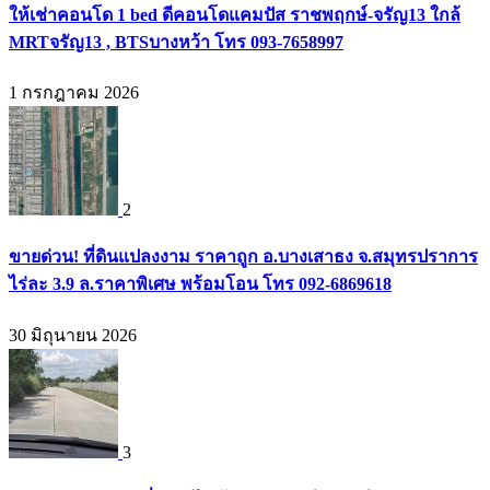
ให้เช่าคอนโด 1 bed ดีคอนโดแคมปัส ราชพฤกษ์-จรัญ13 ใกล้
MRTจรัญ13 , BTSบางหว้า โทร 093-7658997
1 กรกฎาคม 2026
2
ขายด่วน! ที่ดินแปลงงาม ราคาถูก อ.บางเสาธง จ.สมุทรปราการ
ไร่ละ 3.9 ล.ราคาพิเศษ พร้อมโอน โทร 092-6869618
30 มิถุนายน 2026
3