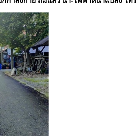
อกกำลังกาย ถมแล้ว น้ำ-ไฟฟ้าหน้าแปลง โทร