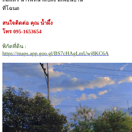
ที่โฉนด
สนใจติดต่อ คุณ น้ำผึ้ง
โทร 095-1653654
พิกัดที่ดิน :
https://maps.app.goo.gl/BS7cHAgLmUwj8KC6A