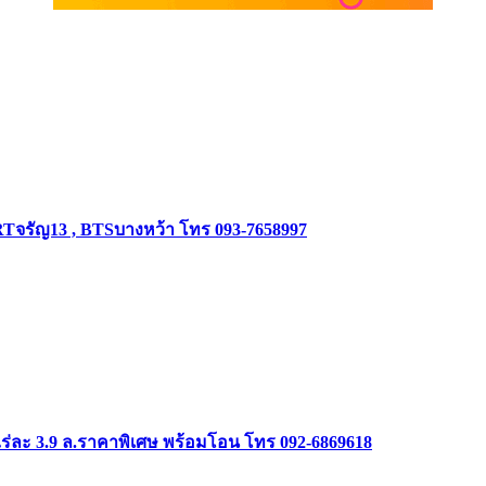
RTจรัญ13 , BTSบางหว้า โทร 093-7658997
ร่ละ 3.9 ล.ราคาพิเศษ พร้อมโอน โทร 092-6869618