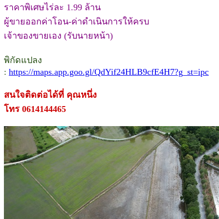
ราคาพิเศษไร่ละ 1.99 ล้าน
ผู้ขายออกค่าโอน-ค่าดำเนินการให้ครบ
เจ้าของขายเอง (รับนายหน้า)
พิกัดแปลง
:
https://maps.app.goo.gl/QdYif24HLB9cfE4H7?g_st=ipc
สนใจติดต่อได้ที่ คุณหนึ่ง
โทร 0614144465