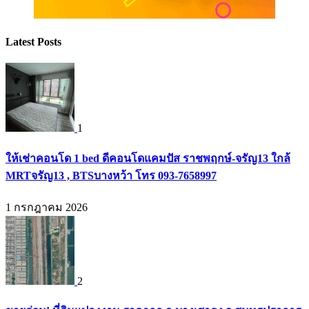
Latest Posts
1
ให้เช่าคอนโด 1 bed ดีคอนโดแคมปัส ราชพฤกษ์-จรัญ13 ใกล้
MRTจรัญ13 , BTSบางหว้า โทร 093-7658997
1 กรกฎาคม 2026
2