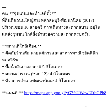
—
### **จุดเด่นและทำเลที่ตั้ง**
ที่ดินติดถนนใหญ่สายหลักลพบุรี-พัฒนานิคม (3017)
บริเวณซอย 16 สายตรี การเดินทางสะดวกสบาย อยู่ใน
แหล่งชุมชน ใกล้สิ่งอำนวยความสะดวกครบครัน
**สถานที่ใกล้เคียง:**
* ติดกับร้านพัฒนายนต์การและอาคารพาณิชย์คลินิก
หมอวิรัช
* ปั๊มน้ำมันบางจาก: 0.5 กิโลเมตร
* ตลาดสุวรรณ (ซอย 12): 4 กิโลเมตร
* ที่ว่าการอำเภอพัฒนานิคม: 4 กิโลเมตร
**แผนที่:**
https://maps.app.goo.gl/yG7fsUWewLTtbGPb8
—