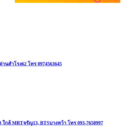
อยด่านสำโรง62 โทร 0974563645
3 ใกล้ MRTจรัญ13, BTSบางหว้า โทร 093-7658997