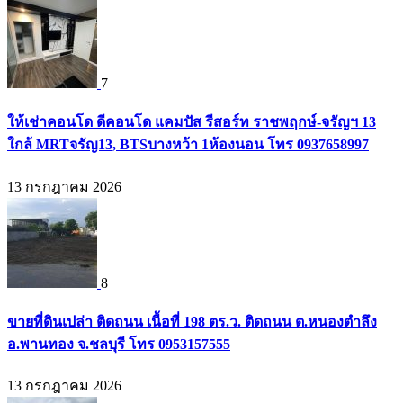
7
ให้เช่าคอนโด ดีคอนโด แคมปัส รีสอร์ท ราชพฤกษ์-จรัญฯ 13
ใกล้ MRTจรัญ13, BTSบางหว้า 1ห้องนอน โทร 0937658997
13 กรกฎาคม 2026
8
ขายที่ดินเปล่า ติดถนน เนื้อที่ 198 ตร.ว. ติดถนน ต.หนองตำลึง
อ.พานทอง จ.ชลบุรี โทร 0953157555
13 กรกฎาคม 2026