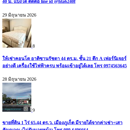
40 ม. แบ่งได้ ติดต่อ line id @hta6240f
29 มิถุนายน 2026
8
ให้เช่าคอนโด อาติซานรัชดา 44 ตร.ม. ชั้น 21 ตึก A เฟอร์นิเจอร์
อย่างดี เครื่องใช้ไฟฟ้าครบ พร้อมเข้าอยู่ได้เลย โทร 0974563645
28 มิถุนายน 2026
9
ขายที่ดิน 1 ไร่ 65.44 ตร.ว. เมืองภูเก็ต มีรายได้จากค่าเช่า+เสา
สัญญาณ (ไม่รับนายหน้า) โทร 089-6496664