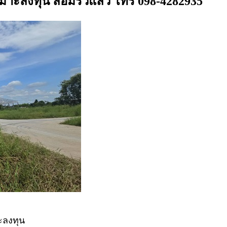
 เหมาะลงทุน ล้อมรั้วแล้ว โทร 098-4282935
าะลงทุน