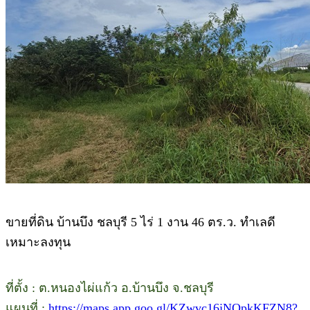
ขายที่ดิน บ้านบึง ชลบุรี 5 ไร่ 1 งาน 46 ตร.ว. ทำเลดี
เหมาะลงทุน
ที่ตั้ง : ต.หนองไผ่แก้ว อ.บ้านบึง จ.ชลบุรี
แผนที่ :
https://maps.app.goo.gl/KZwvc16jNQpkKFZN8?