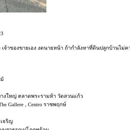
23
ง เจ้าของขายเอง งดนายหน้า ถ้ากำลังหาที่ดินปลูกบ้านไม
ม้
าลบางใหญ่ ตลาดพระรามห้า วัดสวนแก้ว
he Gallere , Centro ราชพฤกษ์
มเจริญ
ระบบสาธรณูปโภคพร้อม