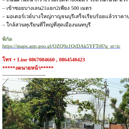
– เข้าซอยบางเลน21แยก2เพียง 500 เมตร
– มอเตอร์เวย์บางใหญ่กาญจนบุรีเสร็จเรียบร้อยแล้วราคาป
– ใกล้สวนทุเรียนที่ใหญ่ที่สุดเมืองนนทบุรี
พิกัด
https://maps.app.goo.gl/QZQ9z1QrDAk5YFTr8?g_st=ic
โทร + Line 0867004660 , 0864540423
*****งดนายหน้า*****
————————-