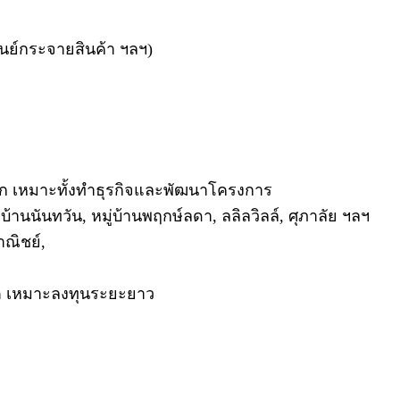
ูนย์กระจายสินค้า ฯลฯ)
ก เหมาะทั้งทำธุรกิจและพัฒนาโครงการ
านนันทวัน, หมู่บ้านพฤกษ์ลดา, ลลิลวิลล์, ศุภาลัย ฯลฯ
ณิชย์,
บโต เหมาะลงทุนระยะยาว