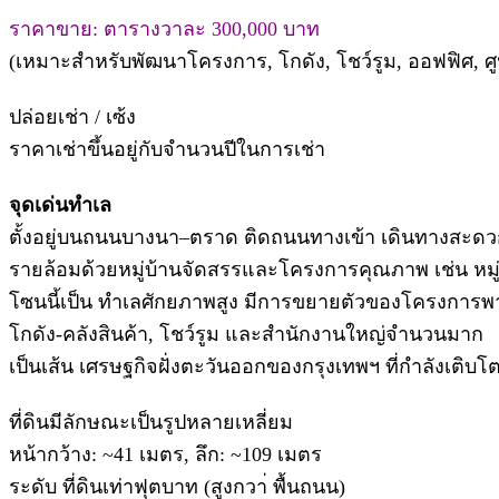
ราคาขาย: ตารางวาละ 300,000 บาท
(เหมาะสำหรับพัฒนาโครงการ, โกดัง, โชว์รูม, ออฟฟิศ, ศ
ปล่อยเช่า / เซ้ง
ราคาเช่าขึ้นอยู่กับจำนวนปีในการเช่า
จุดเด่นทำเล
ตั้งอยู่บนถนนบางนา–ตราด ติดถนนทางเข้า เดินทางสะดว
รายล้อมด้วยหมู่บ้านจัดสรรและโครงการคุณภาพ เช่น หมู่บ้
โซนนี้เป็น ทำเลศักยภาพสูง มีการขยายตัวของโครงการพา
โกดัง-คลังสินค้า, โชว์รูม และสำนักงานใหญ่จำนวนมาก
เป็นเส้น เศรษฐกิจฝั่งตะวันออกของกรุงเทพฯ ที่กำลังเติ
ที่ดินมีลักษณะเป็นรูปหลายเหลี่ยม
หน้ากว้าง: ~41 เมตร, ลึก: ~109 เมตร
ระดับ ที่ดินเท่าฟุตบาท (สูงกวา่ พื้นถนน)