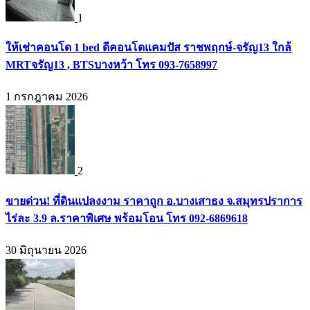
1
ให้เช่าคอนโด 1 bed ดีคอนโดแคมปัส ราชพฤกษ์-จรัญ13 ใกล้
MRTจรัญ13 , BTSบางหว้า โทร 093-7658997
1 กรกฎาคม 2026
2
ขายด่วน! ที่ดินแปลงงาม ราคาถูก อ.บางเสาธง จ.สมุทรปราการ
ไร่ละ 3.9 ล.ราคาพิเศษ พร้อมโอน โทร 092-6869618
30 มิถุนายน 2026