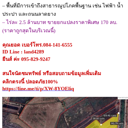
– พื้นที่มีการเข้าถึงสาธารณูปโภคพื้นฐาน เช่น ไฟฟ้า น้ำ
ประปา และถนนลาดยาง
– ไร่ละ 2.5 ล้านบาท ขายยกแปลงราคาพิเศษ 170 ลบ.
(ราคาถูกสุดในบริเวณนี้)
คุณยอด เบอร์โทร.084-141-6555
ID Line : land4289
ยีนส์ ค่ะ 095-829-9247
สนใจนัดชมทรัพย์ หรือสอบถามข้อมูลเพิ่มเติม
คลิกตรงนี้ ปลอดภัย100%
https://line.me/ti/p/XW-8YOEliq
.