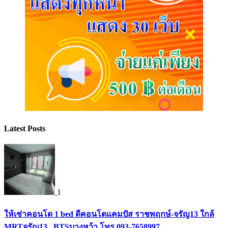
Latest Posts
1
ให้เช่าคอนโด 1 bed ดีคอนโดแคมปัส ราชพฤกษ์-จรัญ13 ใกล้
MRTจรัญ13 , BTSบางหว้า โทร 093-7658997