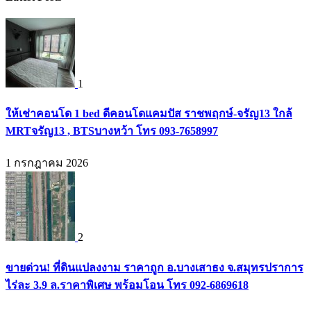
1
ให้เช่าคอนโด 1 bed ดีคอนโดแคมปัส ราชพฤกษ์-จรัญ13 ใกล้
MRTจรัญ13 , BTSบางหว้า โทร 093-7658997
1 กรกฎาคม 2026
2
ขายด่วน! ที่ดินแปลงงาม ราคาถูก อ.บางเสาธง จ.สมุทรปราการ
ไร่ละ 3.9 ล.ราคาพิเศษ พร้อมโอน โทร 092-6869618