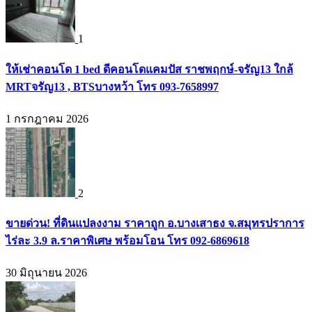
1
ให้เช่าคอนโด 1 bed ดีคอนโดแคมปัส ราชพฤกษ์-จรัญ13 ใกล้
MRTจรัญ13 , BTSบางหว้า โทร 093-7658997
1 กรกฎาคม 2026
2
ขายด่วน! ที่ดินแปลงงาม ราคาถูก อ.บางเสาธง จ.สมุทรปราการ
ไร่ละ 3.9 ล.ราคาพิเศษ พร้อมโอน โทร 092-6869618
30 มิถุนายน 2026