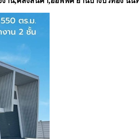
โรงงาน,คลังสินค้า,ออฟฟิศ ย่านบางบัวทอง นนท