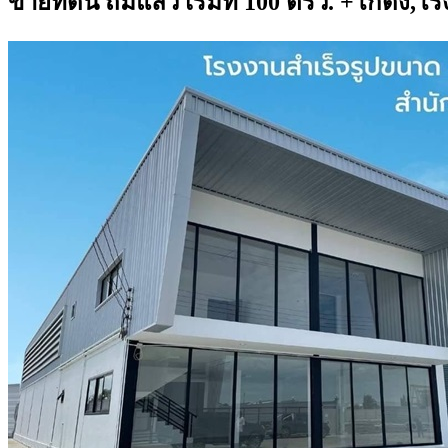
ขายที่ดิน ถมแล้ว เริ่มที่ 100 ตรว. +โกดัง,