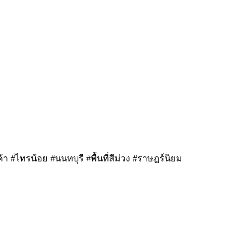
า #ไทรน้อย #นนทบุรี #พื้นที่สีม่วง #ราษฎร์นิยม