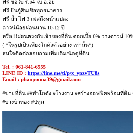
ฟรี ขอใบ ร.ง4 ใบ อ.อย
ฟรี ยื่นกู้สินเชื่อทุกธนาคาร
ฟรี น้ำ ไฟ 3 เฟสถึงหน้าแปลง
ดาวน์น้อยผ่อนนาน 10-12 ปี
หรือ!!!ผ่อนตรงกับเจ้าของที่ดิน ดอกเบี้ย 0% วางดาวน์ 10
( *ในรูปเป็นเพียงโกดังตัวอย่าง เท่านั้น*)
สนใจติดต่อสอบถามเพิ่มเติม/นัดดูที่ดิน
Tel. : 061-841-6555
LINE ID :
https://line.me/ti/p/x_ypzvTU8s
Email : phanponna39@gmail.com
#ขายที่ดิน ##ทําโกดัง #โรงงาน #สร้างออฟฟิศพร้อมที่ดิน #
#บางบัวทอง #ปทุม
.