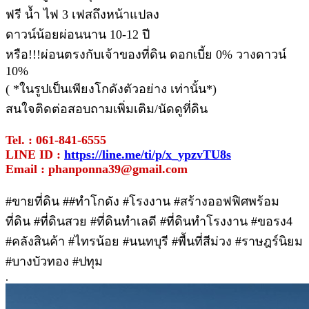
ฟรี น้ำ ไฟ 3 เฟสถึงหน้าแปลง
ดาวน์น้อยผ่อนนาน 10-12 ปี
หรือ!!!ผ่อนตรงกับเจ้าของที่ดิน ดอกเบี้ย 0% วางดาวน์
10%
( *ในรูปเป็นเพียงโกดังตัวอย่าง เท่านั้น*)
สนใจติดต่อสอบถามเพิ่มเติม/นัดดูที่ดิน
Tel. : 061-841-6555
LINE ID :
https://line.me/ti/p/x_ypzvTU8s
Email : phanponna39@gmail.com
#ขายที่ดิน ##ทําโกดัง #โรงงาน #สร้างออฟฟิศพร้อม
ที่ดิน #ที่ดินสวย #ที่ดินทำเลดี #ที่ดินทำโรงงาน #ขอรง4
#คลังสินค้า #ไทรน้อย #นนทบุรี #พื้นที่สีม่วง #ราษฎร์นิยม
#บางบัวทอง #ปทุม
.