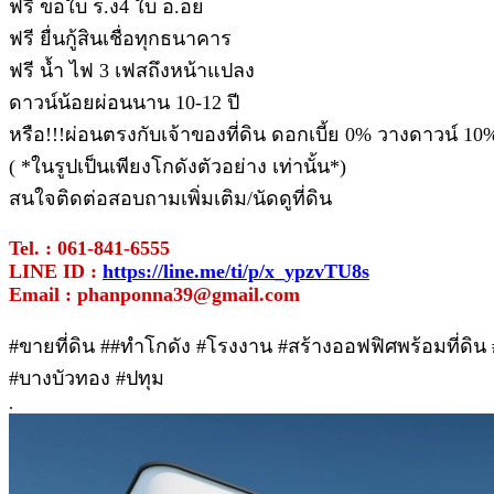
ฟรี ขอใบ ร.ง4 ใบ อ.อย
ฟรี ยื่นกู้สินเชื่อทุกธนาคาร
ฟรี น้ำ ไฟ 3 เฟสถึงหน้าแปลง
ดาวน์น้อยผ่อนนาน 10-12 ปี
หรือ!!!ผ่อนตรงกับเจ้าของที่ดิน ดอกเบี้ย 0% วางดาวน์ 10
( *ในรูปเป็นเพียงโกดังตัวอย่าง เท่านั้น*)
สนใจติดต่อสอบถามเพิ่มเติม/นัดดูที่ดิน
Tel. : 061-841-6555
LINE ID :
https://line.me/ti/p/x_ypzvTU8s
Email : phanponna39@gmail.com
#ขายที่ดิน ##ทําโกดัง #โรงงาน #สร้างออฟฟิศพร้อมที่ดิน #
#บางบัวทอง #ปทุม
.