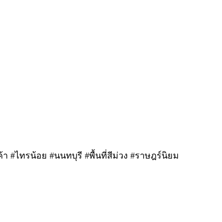
า #ไทรน้อย #นนทบุรี #พื้นที่สีม่วง #ราษฎร์นิยม