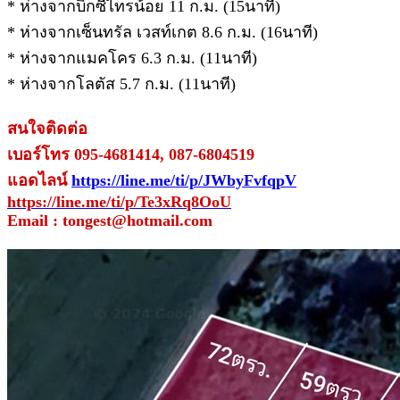
* ห่างจากบิ๊กซีไทรน้อย 11 ก.ม. (15นาที)
* ห่างจากเซ็นทรัล เวสท์เกต 8.6 ก.ม. (16นาที)
* ห่างจากแมคโคร 6.3 ก.ม. (11นาที)
* ห่างจากโลตัส 5.7 ก.ม. (11นาที)
สนใจติดต่อ
เบอร์โทร 095-4681414, 087-6804519
แอดไลน์
https://line.me/ti/p/JWbyFvfqpV
https://line.me/ti/p/Te3xRq8OoU
Email : tongest@hotmail.com