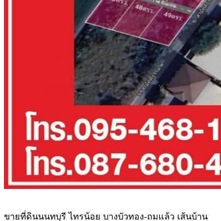
ขายที่ดินนนทบุรี ไทรน้อย บางบัวทอง-ถมแล้ว เส้นบ้าน