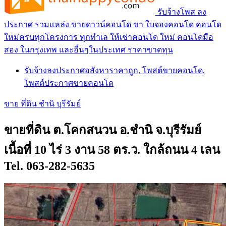
รับจ้างโพส ลง
ประกาศ รวมแหล่ง ขายดาวน์คอนโด ขา ใบจองคอนโด คอนโด
ใหม่ครบทุกโครงการ ทุกทำเล ให้เช่าคอนโด ใหม่ คอนโดมือ
สอง ในกรุงเทพ และอื่นๆในประเทศ ราคาขาดทุน
รับจ้างลงประกาศอสังหาราคาถูก, โพสต์ขายคอนโด,
โพสต์ประกาศขายคอนโด
ขาย ที่ดิน ชำนิ บุรีรัมย์
ขายที่ดิน ต.โคกสนวน อ.ชำนิ จ.บุรีรัมย์
เนื้อที่ 10 ไร่ 3 งาน 58 ตร.ว. ใกล้ถนน 4 เลน
Tel. 063-282-5635