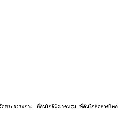
กล้วัดพระธรรมกาย #ที่ดินใกล้พี่ญาคนรุม #ที่ดินใกล้ตลาดไท