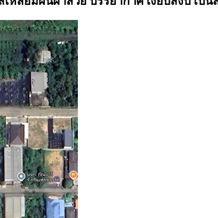
 สี่เหลี่ยมผืนผ้าสวย บรรยากาศ เงียบสงบ เป็