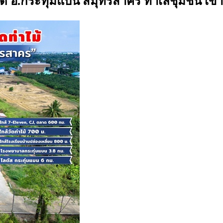
อรองได้ อ.กระทุ่มแบน สมุทรสาคร ทำเลชุมชน 