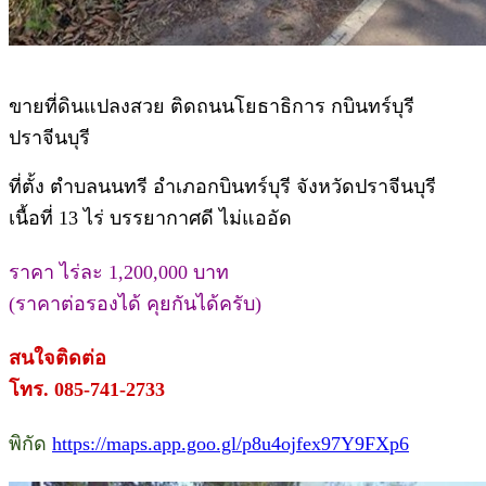
ขายที่ดินแปลงสวย ติดถนนโยธาธิการ กบินทร์บุรี
ปราจีนบุรี
ที่ตั้ง ตำบลนนทรี อำเภอกบินทร์บุรี จังหวัดปราจีนบุรี
เนื้อที่ 13 ไร่ บรรยากาศดี ไม่แออัด
ราคา ไร่ละ 1,200,000 บาท
(ราคาต่อรองได้ คุยกันได้ครับ)
สนใจติดต่อ
โทร. 085-741-2733
พิกัด
https://maps.app.goo.gl/p8u4ojfex97Y9FXp6