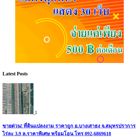
Latest Posts
1
ขายด่วน! ที่ดินแปลงงาม ราคาถูก อ.บางเสาธง จ.สมุทรปราการ
ไร่ละ 3.9 ล.ราคาพิเศษ พร้อมโอน โทร 092-6869618