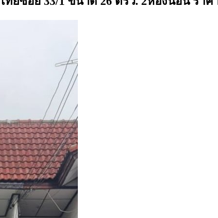
รีไทยซอย 33/1 ขนาด 26 ตรว. 2ห้องนอน ราคาด