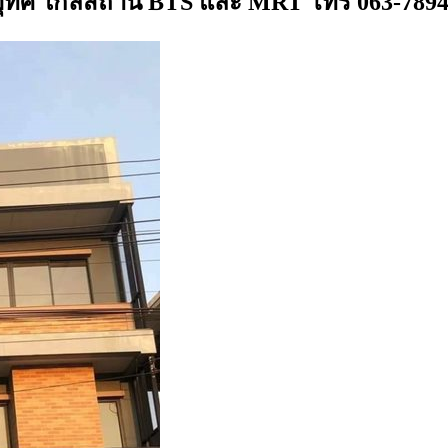
ญ่อุทิศ ใกล้สถานี BTS และ MRT โทร 063-789