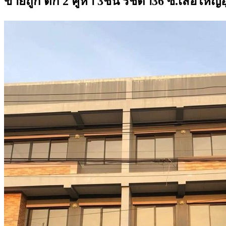
ขายถูก ตึก 2 คูหา 3ชั้น รัชดา36 ซ.เสือให