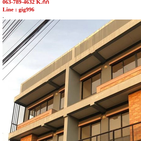
063-789-4632 K.กิ๊ก
Line : gig996
.