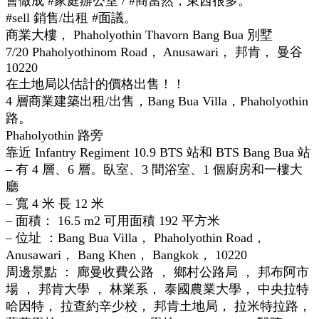
會做成 #家庭辦公室 / #商當然，東西很多。
#sell 銷售/出租 #面議。
商業大樓， Phaholyothin Thavorn Bang Bua 別墅
7/20 Phaholyothinom Road， Anusawari， 邦肯， 曼谷
10220
在土地局以估計的價格出售！！
4 層商業建築出租/出售，Bang Bua Villa，Phaholyothin
路。
Phaholyothin 路旁
靠近 Infantry Regiment 10.9 BTS 站和 BTS Bang Bua 站
– 有 4 層、6 層。臥室、3 間浴室、1 個廚房和一樓大
廳
– 寬 4 米 長 12 米
– 面積： 16.5 m2 可用面積 192 平方米
– 位址 ：Bang Bua Villa， Phaholyothin Road，
Anusawari， Bang Khen， Bangkok， 10220
周邊景點 ： 廊曼收費公路 ， 鄉村公路局 ， 邦布阿市
場 ， 邦肯大學 ， 林業系， 泰國農業大學， 中央拉特
哈因特， 拉查約辛少校， 邦肯土地局， 拉米特拉路，