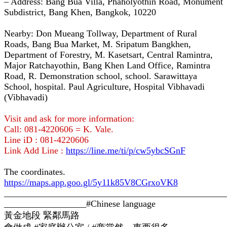
– Address: Bang Bua Villa, Phaholyothin Road, Monument
Subdistrict, Bang Khen, Bangkok, 10220
Nearby: Don Mueang Tollway, Department of Rural
Roads, Bang Bua Market, M. Sripatum Bangkhen,
Department of Forestry, M. Kasetsart, Central Ramintra,
Major Ratchayothin, Bang Khen Land Office, Ramintra
Road, R. Demonstration school, school. Sarawittaya
School, hospital. Paul Agriculture, Hospital Vibhavadi
(Vibhavadi)
Visit and ask for more information:
Call: 081-4220606 = K. Vale.
Line iD : 081-4220606
Link Add Line :
https://line.me/ti/p/cw5ybcSGnF
The coordinates.
https://maps.app.goo.gl/5y11k85V8CGrxoVK8
________________________________________________
__________________#Chinese language
黃金地段 緊鄰馬路