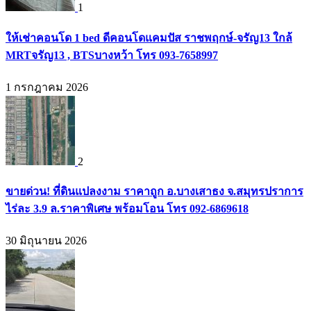
1
ให้เช่าคอนโด 1 bed ดีคอนโดแคมปัส ราชพฤกษ์-จรัญ13 ใกล้
MRTจรัญ13 , BTSบางหว้า โทร 093-7658997
1 กรกฎาคม 2026
2
ขายด่วน! ที่ดินแปลงงาม ราคาถูก อ.บางเสาธง จ.สมุทรปราการ
ไร่ละ 3.9 ล.ราคาพิเศษ พร้อมโอน โทร 092-6869618
30 มิถุนายน 2026