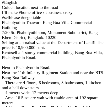
#English
Golden location next to the road
I’ll make #home office / #business crazy.
#sell/lease #negotiable
Phaholyothin Thaworn Bang Bua Villa Commercial
Building
7/20 St. Phaholyothinom, Monument Subdistrict, Bang
Khen District, Bangkok. 10220
Selling at appraisal value at the Department of Land!! The
price is 10,900,000 baht.
Rent/sell a 4-storey commercial building, Bang Bua Villa,
Phaholyothin Road.
Next to Phaholyothin Road.
Near the 11th Infantry Regiment Station and near the BTS
Bang Bua Railway.
– There are 4 floors, 6 bedrooms, 3 bathrooms, 1 kitchen
and a hall downstairs.
– 4 meters wide, 12 meters deep.
– Area: 16.5 square wah with usable area of 192 square
meters