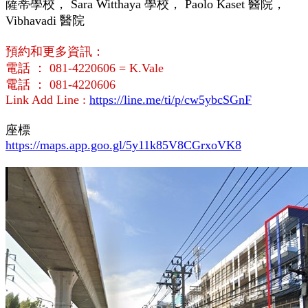
薩蒂學校， Sara Witthaya 學校， Paolo Kaset 醫院，
Vibhavadi 醫院
預約和更多資訊：
電話 ： 081-4220606 = K.Vale
電話 ： 081-4220606
Link Add Line :
https://line.me/ti/p/cw5ybcSGnF
座標
https://maps.app.goo.gl/5y11k85V8CGrxoVK8