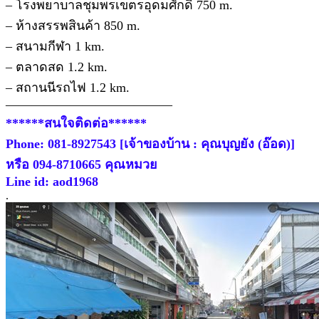
– โรงพยาบาลชุมพรเขตรอุดมศักดิ์ 750 m.
– ห้างสรรพสินค้า 850 m.
– สนามกีฬา 1 km.
– ตลาดสด 1.2 km.
– สถานนีรถไฟ 1.2 km.
—————————————
******สนใจติดต่อ******
Phone: 081-8927543 [เจ้าของบ้าน : คุณบุญยัง (อ๊อด)]
หรือ 094-8710665 คุณหมวย
Line id: aod1968
.