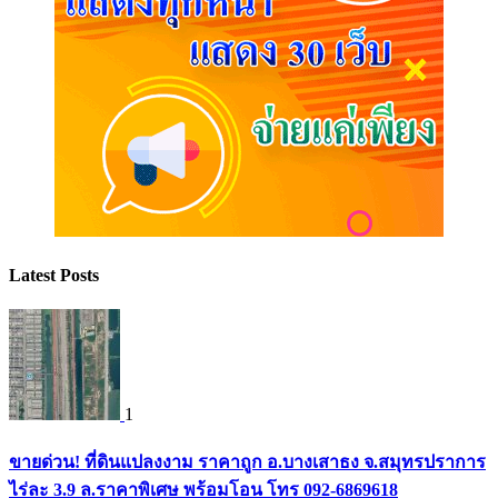
Latest Posts
1
ขายด่วน! ที่ดินแปลงงาม ราคาถูก อ.บางเสาธง จ.สมุทรปราการ
ไร่ละ 3.9 ล.ราคาพิเศษ พร้อมโอน โทร 092-6869618