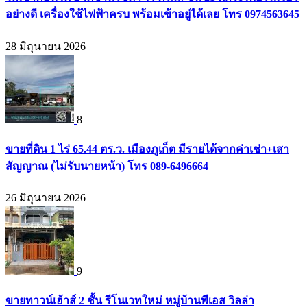
อย่างดี เครื่องใช้ไฟฟ้าครบ พร้อมเข้าอยู่ได้เลย โทร 0974563645
28 มิถุนายน 2026
8
ขายที่ดิน 1 ไร่ 65.44 ตร.ว. เมืองภูเก็ต มีรายได้จากค่าเช่า+เสา
สัญญาณ (ไม่รับนายหน้า) โทร 089-6496664
26 มิถุนายน 2026
9
ขายทาวน์เฮ้าส์ 2 ชั้น รีโนเวทใหม่ หมู่บ้านพีเอส วิลล่า