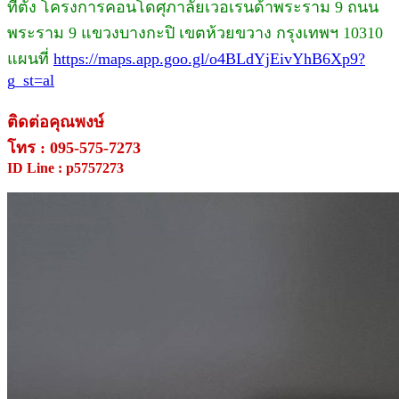
ที่ตั้ง โครงการคอนโดศุภาลัยเวอเรนด้าพระราม 9 ถนน
พระราม 9 แขวงบางกะปิ เขตห้วยขวาง กรุงเทพฯ 10310
แผนที่
https://maps.app.goo.gl/o4BLdYjEivYhB6Xp9?
g_st=al
ติดต่อคุณพงษ์
โทร : 095-575-7273
ID Line : p5757273
.