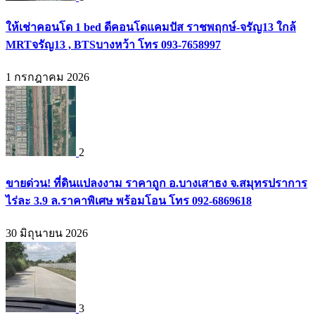
ให้เช่าคอนโด 1 bed ดีคอนโดแคมปัส ราชพฤกษ์-จรัญ13 ใกล้
MRTจรัญ13 , BTSบางหว้า โทร 093-7658997
1 กรกฎาคม 2026
2
ขายด่วน! ที่ดินแปลงงาม ราคาถูก อ.บางเสาธง จ.สมุทรปราการ
ไร่ละ 3.9 ล.ราคาพิเศษ พร้อมโอน โทร 092-6869618
30 มิถุนายน 2026
3