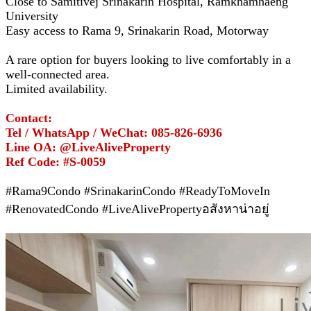
Close to Samitivej Srinakarin Hospital, Ramkhamhaeng
University
Easy access to Rama 9, Srinakarin Road, Motorway
A rare option for buyers looking to live comfortably in a
well-connected area.
Limited availability.
Contact:
Tel / WhatsApp / WeChat: 085-826-6936
Line OA: @LiveAliveProperty
Ref Code: #S-0059
#Rama9Condo #SrinakarinCondo #ReadyToMoveIn
#RenovatedCondo #LiveAlivePropertyอสังหาน่าอยู่