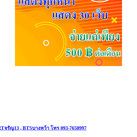
RTจรัญ13 , BTSบางหว้า โทร 093-7658997