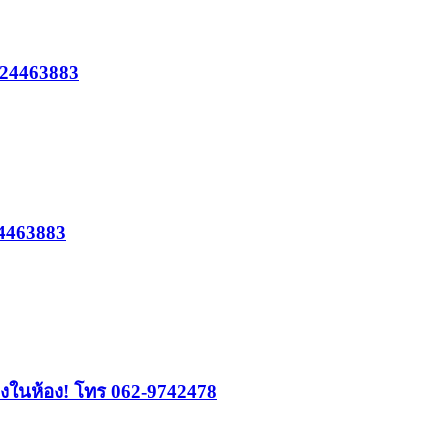
0924463883
24463883
างในห้อง! โทร 062-9742478