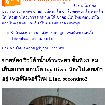
รับจ้างโพส ลง
ประกาศ รวมแหล่ง ขายดาวน์คอนโด ขา ใบจองคอนโด คอนโด
ใหม่ครบทุกโครงการ ทุกทำเล ให้เช่าคอนโด ใหม่ คอนโดมือ
สอง ในกรุงเทพ และอื่นๆในประเทศ ราคาขาดทุน
รับจ้างลงประกาศอสังหาราคาถูก, โพสต์ขายคอนโด,
โพสต์ประกาศขายคอนโด
ขาย คอนโด เขตราษฎร์บูรณะ กรุงเทพ
ขายห้อง วิวโค้งน้ำเจ้าพระยา ชั้นที่ 31 ลม
เย็นสบาย คอนโด Ivy River ห้องไม่เคยเข้า
อยู่ เฟอร์นิเจอร์ใหม่ Line. secondno2