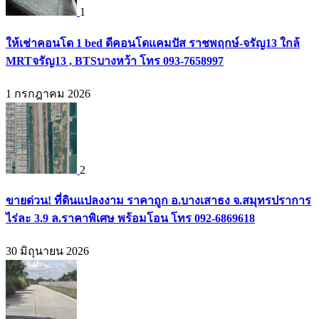
1
ให้เช่าคอนโด 1 bed ดีคอนโดแคมปัส ราชพฤกษ์-จรัญ13 ใกล้
MRTจรัญ13 , BTSบางหว้า โทร 093-7658997
1 กรกฎาคม 2026
2
ขายด่วน! ที่ดินแปลงงาม ราคาถูก อ.บางเสาธง จ.สมุทรปราการ
ไร่ละ 3.9 ล.ราคาพิเศษ พร้อมโอน โทร 092-6869618
30 มิถุนายน 2026