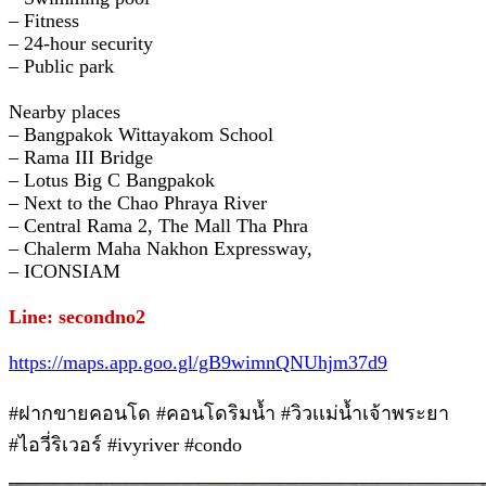
– Fitness
– 24-hour security
– Public park
Nearby places
– Bangpakok Wittayakom School
– Rama III Bridge
– Lotus Big C Bangpakok
– Next to the Chao Phraya River
– Central Rama 2, The Mall Tha Phra
– Chalerm Maha Nakhon Expressway,
– ICONSIAM
Line: secondno2
https://maps.app.goo.gl/gB9wimnQNUhjm37d9
#ฝากขายคอนโด #คอนโดริมน้ำ #วิวเเม่น้ำเจ้าพระยา
#ไอวี่ริเวอร์ #ivyriver #condo