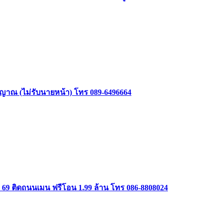
าสัญญาณ (ไม่รับนายหน้า) โทร 089-6496664
ษม 69 ติดถนนเมน ฟรีโอน 1.99 ล้าน โทร 086-8808024