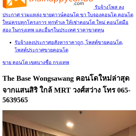
รับจ้างโพส ลง
ประกาศ รวมแหล่ง ขายดาวน์คอนโด ขา ใบจองคอนโด คอนโด
ใหม่ครบทุกโครงการ ทุกทำเล ให้เช่าคอนโด ใหม่ คอนโดมือ
สอง ในกรุงเทพ และอื่นๆในประเทศ ราคาขาดทุน
รับจ้างลงประกาศอสังหาราคาถูก, โพสต์ขายคอนโด,
โพสต์ประกาศขายคอนโด
ขาย คอนโด เขตบางซื่อ กรุงเทพ
The Base Wongsawang คอนโดใหม่ล่าสุด
จากแสนสิริ ใกล้ MRT วงศ์สว่าง โทร 065-
5639565