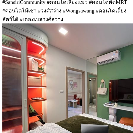
#SansiriCommunity #คอนโดเลี้ยงแมว #คอนโดติดMRT
#คอนโดให้เช่า #วงศ์สว่าง #Wongsawang #คอนโดเลี้ยง
สัตว์ได้ #เดอะเบสวงศ์สว่าง