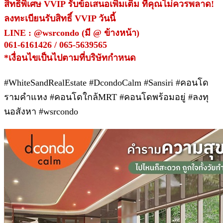
สิทธิพิเศษ VVIP รับข้อเสนอเพิ่มเติม ที่คุณไม่ควรพลาด!
ลงทะเบียนรับสิทธิ์ VVIP วันนี้
LINE : @wsrcondo (มี @ ข้างหน้า)
061-6161426 / 065-5639565
*เงื่อนไขเป็นไปตามที่บริษัทกำหนด
#WhiteSandRealEstate #DcondoCalm #Sansiri #คอนโด
รามคำแหง #คอนโดใกล้MRT #คอนโดพร้อมอยู่ #ลงทุ
นอสังหา #wsrcondo